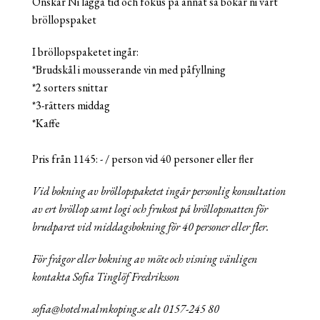
Önskar Ni lägga tid och fokus på annat så bokar ni vårt
bröllopspaket
I bröllopspaketet ingår:
*Brudskål i mousserande vin med påfyllning
*2 sorters snittar
*3-rätters middag
*Kaffe
Pris från 1145: - / person vid 40 personer eller fler
Vid bokning av bröllopspaketet ingår personlig konsultation
av ert bröllop samt logi och frukost på bröllopsnatten för
brudparet vid middagsbokning för 40 personer eller fler.
För frågor eller bokning av möte och visning vänligen
kontakta Sofia Tinglöf Fredriksson
sofia@hotelmalmkoping.se alt 0157-245 80