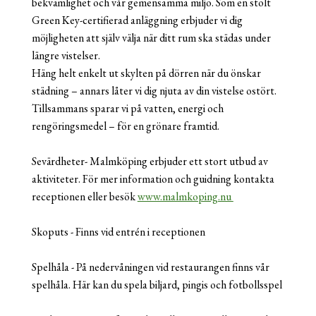
bekvämlighet och vår gemensamma miljö. Som en stolt
Green Key-certifierad anläggning erbjuder vi dig
möjligheten att själv välja när ditt rum ska städas under
längre vistelser.
Häng helt enkelt ut skylten på dörren när du önskar
städning – annars låter vi dig njuta av din vistelse ostört.
Tillsammans sparar vi på vatten, energi och
rengöringsmedel – för en grönare framtid.
Sevärdheter- Malmköping erbjuder ett stort utbud av
aktiviteter. För mer information och guidning kontakta
receptionen eller besök
www.malmkoping.nu
Skoputs - Finns vid entrén i receptionen
Spelhåla - På nedervåningen vid restaurangen finns vår
spelhåla. Här kan du spela biljard, pingis och fotbollsspel