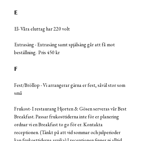
E
El- Våra eluttag har 220 volt
Extrasäng - Extrasäng samt spjälsäng går att få mot
beställning. Pris 450 kr
F
Fest/Bröllop - Vi arrangerar gärna er fest, såväl stor som
små
Frukost- I restaurang Hjorten & Gösen serveras vår Best
Breakfast. Passar frukosttiderna inte för er planering
ordnar vi en Breakfast to go för er. Kontakta
receptionen. (Tänkt på att vid sommar och julperioder
kan frukosttiderna avvika) I receptionen finner ni alltid